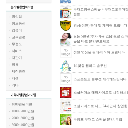
무재고명품쇼핑몰 + 무재고오픈마켓
집!!!
외식업
정보통신
영상(성인) 판매 및 제작해 드립니다
컴퓨터
단돈 5만원(추가비용 없음)으로 스
교육관련
몰을 바로 분양받으세요.
무점포
서비스
성인 영상물 판매/제작해 드립니다
자판기
의류
1:1맞춤 웹하드 솔루션
제작관련
패션
스포츠토토 솔루션 제작해드립니다 
기타
소셜커머스 메타사이트로 시작하세요
1000만원미만
소셜커머스로 나도 24시간내 창업한
1000~2000만원
2000~3000만원
무점포 무재고 쇼핑몰 분양, 투잡
3000~4000만원