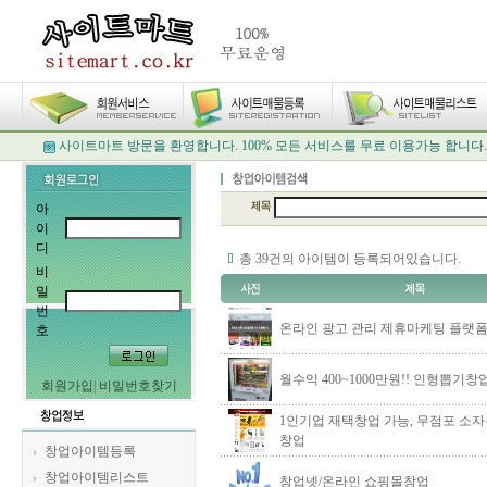
사이트마트 방문을 환영합니다. 100% 모든 서비스를 무료 이용가능 합니다.
아
이
디
총 39건의 아이템이 등록되어있습니다.
비
밀
번
온라인 광고 관리 제휴마케팅 플랫
호
월수익 400~1000만원!! 인형뽑기창
회원가입
|
비밀번호찾기
1인기업 재택창업 가능, 무점포 소
창업
창업아이템등록
창업아이템리스트
창업넷/온라인 쇼핑몰창업