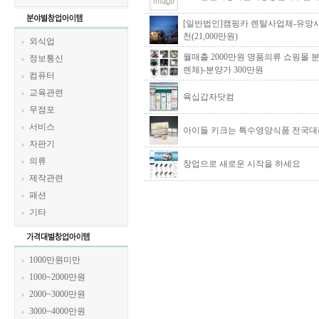
[일반법인]캠핑카 렌탈사업체-유망
천(21,000만원)
외식업
월매출 2000만원 명품의류 쇼핑몰 
정보통신
렌체)-분양가 300만원
컴퓨터
교육관련
육십갑자닷컴
무점포
서비스
아이들 키크는 특수영양식품 전국대
자판기
의류
창업으로 새로운 시작을 하세요
제작관련
패션
기타
1000만원미만
1000~2000만원
2000~3000만원
3000~4000만원