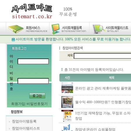
사이트마트 방문을 환영합니다. 100% 모든 서비스를 무료 이용가능 합니다.
아
이
디
총 31건의 아이템이 등록되어있습니다.
비
밀
번
온라인 광고 관리 제휴마케팅 플랫
호
월수익 400~1000만원!! 인형뽑기창
회원가입
|
비밀번호찾기
1인기업 재택창업 가능, 무점포 소
창업
창업아이템등록
창업아이템리스트
창업넷/온라인 쇼핑몰창업