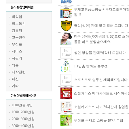
무재고명품쇼핑몰 + 무재고오픈마켓
집!!!
외식업
정보통신
영상(성인) 판매 및 제작해 드립니다
컴퓨터
단돈 5만원(추가비용 없음)으로 스
교육관련
몰을 바로 분양받으세요.
무점포
서비스
성인 영상물 판매/제작해 드립니다
자판기
의류
1:1맞춤 웹하드 솔루션
제작관련
패션
스포츠토토 솔루션 제작해드립니다 
기타
소셜커머스 메타사이트로 시작하세요
1000만원미만
소셜커머스로 나도 24시간내 창업한
1000~2000만원
2000~3000만원
무점포 무재고 쇼핑몰 분양, 투잡
3000~4000만원