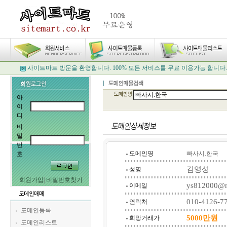
사이트마트 방문을 환영합니다. 100% 모든 서비스를 무료 이용가능 합니다.
아
이
디
비
밀
번
도메인명
빠사시.한국
호
김영성
성명
회원가입
|
비밀번호찾기
ys812000@n
이메일
010-4126-7
연락처
도메인등록
5000만원
희망거래가
도메인리스트