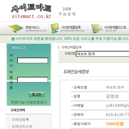
사이트마트 방문을 환영합니다. 100% 모든 서비스를 무료 이용가능 합니다.
아
이
디
비
밀
번
도메인명
애보트.한국
호
김영성
성명
회원가입
|
비밀번호찾기
ys812000@n
이메일
010-4126-7
연락처
도메인등록
5000만원
희망거래가
도메인리스트