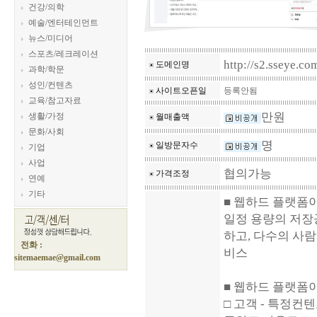
건강/의학
예술/엔터테인먼트
뉴스/미디어
스포츠/레크레이션
http://s2.sseye.co
도메인명
과학/학문
성인/컨텐츠
사이트오픈일
등록안됨
교육/참고자료
만원
생활/가정
월매출액
문화/사회
명
일방문자수
기업
사업
협의가능
가격조정
연예
기타
■ 웹하드 플랫폼
일정 용량의 저장
하고, 다수의 사
전화 :
비스
sitemaemae@gmail.com
■ 웹하드 플랫폼이
□ 고객 - 특정컨